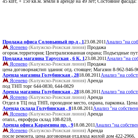
45 кВт, + 150 кв.м. земли в аренде на 49 лет; Состояние фасада
Продажа офиса Соловьиный пр-д , 1
23.08.2011
Анализ "на со
Ясенево
(Калужско-Рижская линия)
Продажа
огорож.территория; Централизованная охрана; Подъездные пут
Продажа магазина Тарусская , 6 К. 1
23.08.2011
Анализ "на со
Ясенево
(Калужско-Рижская линия)
Продажа
цена договорная;тип здания: отд. стоящее; Магазин
8-962-946-9
Аренда магазина Голубинская , 28
18.08.2011
Анализ "на собс
Ясенево
(Калужско-Рижская линия)
Аренда
под ТНП торг
644-0830, 644-0829
Аренда магазина Голубинская , 28
18.08.2011
Анализ "на собс
Ясенево
(Калужско-Рижская линия)
Аренда
Отдел в ТЦ под ТНП, проходное место, охрана, парковка. Цена
Аренда склада Голубинская , 8
18.08.2011
Анализ "на собствен
Ясенево
(Калужско-Рижская линия)
Аренда
отапл., еврофура склад
108-8218,
Аренда офиса Карамзина пр. , 9
18.08.2011
Анализ "на собстве
Ясенево
(Калужско-Рижская линия)
Аренда
после ремонта, цена договорная отд.вход жилой дом
422-2966,