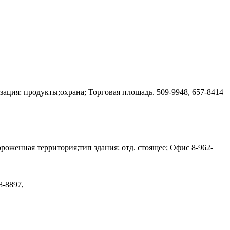
лизация: продукты;охрана; Торговая площадь.
509-9948, 657-8414
гороженная территория;тип здания: отд. стоящее; Офис
8-962-
8-8897,