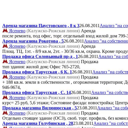
Аренда магазина Паустовского , 8 к 3
26.08.2011
Анализ "на с
Ясенево
(Калужско-Рижская линия)
Аренда
после ремонта, под офис, торг. отдельный вход жилой дом
799-
Аренда магазина Рокотова , 5
26.08.2011
Анализ "на собственн
Ясенево
(Калужско-Рижская линия)
Аренда
Площ. ТЦ, 1эт. - 8/9 кв.м, 2эт. - 30/36 кв.м, охрана. Кроме п
Продажа офиса Соловьиный пр-д , 1
26.08.2011
Анализ "на со
Ясенево
(Калужско-Рижская линия)
Продажа
тип здания: жилой дом; Офис
765-2720,
Продажа офиса Тарусская , 6 К. 1
26.08.2011
Анализ "на собст
Ясенево
(Калужско-Рижская линия)
Продажа
+ 188 кв.м. земли в собственности , огороженная территория; 
946-9674,
Продажа офиса Тарусская , C. 14
26.08.2011
Анализ "на собст
Ясенево
(Калужско-Рижская линия)
Продажа
курс= 25 руб, 5,6 этажи; Состояние фасада: новостройка; Центр
Продажа магазина Вилюнюсская , 5
23.08.2011
Анализ "на соб
Ясенево
(Калужско-Рижская линия)
Продажа
Отдельно стоящее здание (OCЗ), своб. торг. профиль, без комис
Аренда магазина Голубинская , 28
23.08.2011
Анализ "на собс