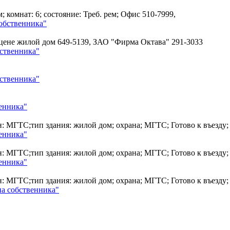
м; комнат: 6; состояние: Треб. рем; Офис
510-7999,
обственника"
в цене жилой дом
649-5139, ЗАО "Фирма Октава" 291-3033
бственника"
бственника"
енника"
он: МГТС;тип здания: жилой дом; охрана; МГТС; Готово к въезд
енника"
он: МГТС;тип здания: жилой дом; охрана; МГТС; Готово к въезд
енника"
он: МГТС;тип здания: жилой дом; охрана; МГТС; Готово к въезд
на собственника"