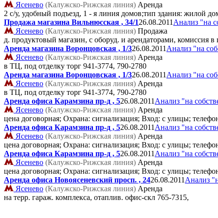
Ясенево
(Калужско-Рижская линия)
Аренда
2 с/у, удобный подъезд, 1 - я линия домов;тип здания: жилой до
Продажа магазина Вильнюсская , 34/1
26.08.2011
Анализ "на с
Ясенево
(Калужско-Рижская линия)
Продажа
д. продуктовый магазин, с оборуд. и арендаторами, комиссия 
Аренда магазина Воронцовская , 1/3
26.08.2011
Анализ "на со
Ясенево
(Калужско-Рижская линия)
Аренда
в ТЦ, под отделку торг
941-3774, 790-2780
Аренда магазина Воронцовская , 1/3
26.08.2011
Анализ "на со
Ясенево
(Калужско-Рижская линия)
Аренда
в ТЦ, под отделку торг
941-3774, 790-2780
Аренда офиса Карамзина пр-д , 5
26.08.2011
Анализ "на собств
Ясенево
(Калужско-Рижская линия)
Аренда
цена договорная; Охрана: сигнализация; Вход: с улицы; телеф
Аренда офиса Карамзина пр-д , 5
26.08.2011
Анализ "на собств
Ясенево
(Калужско-Рижская линия)
Аренда
цена договорная; Охрана: сигнализация; Вход: с улицы; телеф
Аренда офиса Карамзина пр-д , 5
26.08.2011
Анализ "на собств
Ясенево
(Калужско-Рижская линия)
Аренда
цена договорная; Охрана: сигнализация; Вход: с улицы; телеф
Аренда офиса Новоясеневский просп. , 24
26.08.2011
Анализ "
Ясенево
(Калужско-Рижская линия)
Аренда
на терр. гараж. комплекса, отаплив. офис-скл
765-7315,