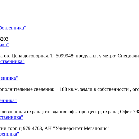
обственника"
3203,
ика"
родуктов. Цена договорная. Т: 5099948; продукты, у метро; Специа
бственника"
венника"
Дополнительные сведения: + 188 кв.м. земли в собственности , о
венника"
ализованная охрана;тип здания: оф.-торг. центр; охрана; Офис
79
ственника"
сии торг. ц
979-4763, АН "Университет Мегаполис"
твенника"