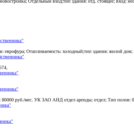
: новостройка; Отдельный вход;тип здания: отд. стоящее; вход: н
бственника"
и: еврофура; Отапливаемость: холодный;тип здания: жилой дом
бственника"
674,
твенника"
твенника"
: 80000 руб./мес. УК ЗАО АНД отдел аренды; отдел; Тип полов:
ника"
нника"