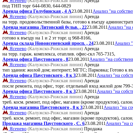
Ясенево
(Калужско-Рижская линия)
Аренда
под ТНП торг
644-0830, 644-0829
Аренда офиса Голубинская , 4 А
23.08.2011
Анализ "на собств
Ясенево
(Калужско-Рижская линия)
Аренда
на терр. продовольственной базы, готово к въезду администра
Аренда магазина Литовский бульв. , 22
23.08.2011
Анализ "на 
Ясенево
(Калужско-Рижская линия)
Аренда
готово к въезду на 1 и 2 эт торг. ц
968-8166,
Аренда склада Новоясеневский просп. , 24
23.08.2011
Анализ "
Ясенево
(Калужско-Рижская линия)
Аренда
на терр. гараж. комплекса, отаплив. офис-скл
765-7315,
Аренда офиса Паустовского , 8
23.08.2011
Анализ "на собствен
Ясенево
(Калужско-Рижская линия)
Аренда
тип здания: жилой дом; интернет; МГТС; Парковка; Готово к в
Аренда офиса Паустовского , 8 к 3
23.08.2011
Анализ "на собст
Ясенево
(Калужско-Рижская линия)
Аренда
после ремонта, под офис, торг. отдельный вход жилой дом
799-
Аренда офиса Паустовского , 8 к 3
23.08.2011
Анализ "на собст
Ясенево
(Калужско-Рижская линия)
Аренда
треб. косм. ремонт, под офис, магазин (кроме продуктов), сало
Аренда магазина Паустовского , 8 к 3
23.08.2011
Анализ "на с
Ясенево
(Калужско-Рижская линия)
Аренда
треб. косм. ремонт, под офис, магазин (кроме продуктов), сало
Продажа магазина Паустовского , C. 6
23.08.2011
Анализ "на с
Ясенево
(Калужско-Рижская линия)
Продажа