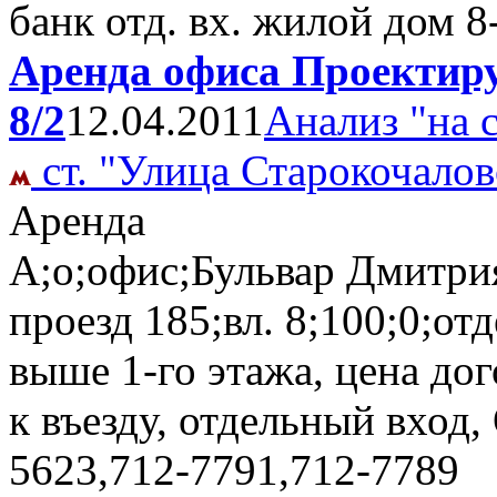
банк отд. вх. жилой дом
8
Аренда офиса Проектиру
8/2
12.04.2011
Анализ "на 
ст. "Улица Старокочалов
Аренда
А;о;офис;Бульвар Дмитри
проезд 185;вл. 8;100;0;от
выше 1-го этажа, цена дог
к въезду, отдельный вход
5623,712-7791,712-7789