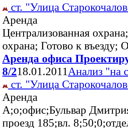
ст. "Улица Старокочалов
Аренда
Централизованная охрана;т
охрана; Готово к въезду;
Аренда офиса Проектиру
8/2
18.01.2011
Анализ "на 
ст. "Улица Старокочалов
Аренда
А;о;офис;Бульвар Дмитри
проезд 185;вл. 8;50;0;отд