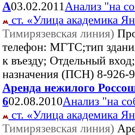
А
03.02.2011
Анализ "на с
ст. «Улица академика Ян
Тимирязевская линия)
Пр
телефон: МГТС;тип здания
к въезду; Отдельный вхо
назначения (ПСН)
8-926-9
Аренда нежилого Россош
6
02.08.2010
Анализ "на со
ст. «Улица академика Ян
Тимирязевская линия)
Ар