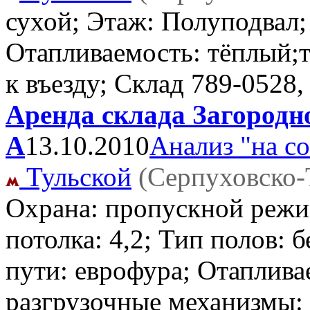
сухой; Этаж: Полуподвал;
Отапливаемость: тёплый;т
к въезду; Склад
789-0528,
Аренда склада Загородно
А
13.10.2010
Анализ "на с
Тульской
(Серпуховско-
Охрана: пропускной режи
потолка: 4,2; Тип полов: 
пути: еврофура; Отаплива
разгрузочные механизмы: