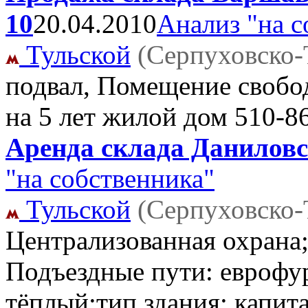
10
20.04.2010
Анализ "на с
Тульской
(Серпуховско-
подвал, Помещение свобо
на 5 лет жилой дом
510-8
Аренда склада Даниловск
"на собственника"
Тульской
(Серпуховско-
Централизованная охрана;
Подъездные пути: еврофу
тёплый;тип здания: капит