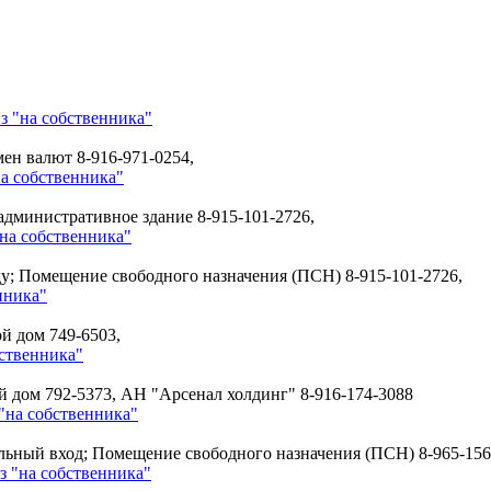
з "на собственника"
бмен валют
8-916-971-0254,
а собственника"
а административное здание
8-915-101-2726,
на собственника"
зду; Помещение свободного назначения (ПСН)
8-915-101-2726,
нника"
лой дом
749-6503,
ственника"
ой дом
792-5373, АН "Арсенал холдинг" 8-916-174-3088
"на собственника"
дельный вход; Помещение свободного назначения (ПСН)
8-965-156
з "на собственника"