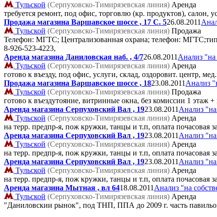
Тульской
(Серпуховско-Тимирязевская линия)
Аренда
требуется ремонт, под офис, торговлю (кр. продуктов), салон, у
Продажа магазина Варшавское шоссе , 17 C. 5
26.08.2011
Анал
Тульской
(Серпуховско-Тимирязевская линия)
Продажа
Телефон: МГТС; Централизованная охрана; телефон: МГТС;тип 
8-926-523-4223,
Аренда магазина Даниловская наб. , 4/7
26.08.2011
Анализ "на
Тульской
(Серпуховско-Тимирязевская линия)
Аренда
готово к въезду, под офис, услуги, склад, оздоровит. центр, ме
Продажа магазина Варшавское шоссе , 18
23.08.2011
Анализ "
Тульской
(Серпуховско-Тимирязевская линия)
Продажа
готово к въездутояние, витринные окна, без комиссии 1 этаж +
Аренда магазина Серпуховский Вал , 19
23.08.2011
Анализ "на
Тульской
(Серпуховско-Тимирязевская линия)
Аренда
на терр. предпр-я, пож кружки, танцы и т.п, оплата почасовая з
Аренда магазина Серпуховский Вал , 19
23.08.2011
Анализ "на
Тульской
(Серпуховско-Тимирязевская линия)
Аренда
на терр. предпр-я, пож кружки, танцы и т.п, оплата почасовая з
Аренда магазина Серпуховский Вал , 19
23.08.2011
Анализ "на
Тульской
(Серпуховско-Тимирязевская линия)
Аренда
на терр. предпр-я, пож кружки, танцы и т.п, оплата почасовая з
Аренда магазина Мытная , вл 64
18.08.2011
Анализ "на собств
Тульской
(Серпуховско-Тимирязевская линия)
Аренда
"Даниловскии рынок", под ТНП, ППА до 2009 г. часть павиль