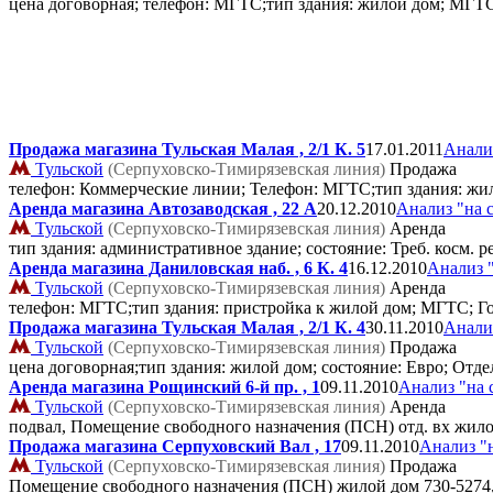
цена договорная; телефон: МГТС;тип здания: жилой дом; МГТ
Продажа магазина Тульская Малая , 2/1 К. 5
17.01.2011
Анали
Тульской
(Серпуховско-Тимирязевская линия)
Продажа
телефон: Коммерческие линии; Телефон: МГТС;тип здания: жил
Аренда магазина Автозаводская , 22 А
20.12.2010
Анализ "на 
Тульской
(Серпуховско-Тимирязевская линия)
Аренда
тип здания: административное здание; состояние: Треб. косм.
Аренда магазина Даниловская наб. , 6 К. 4
16.12.2010
Анализ 
Тульской
(Серпуховско-Тимирязевская линия)
Аренда
телефон: МГТС;тип здания: пристройка к жилой дом; МГТС; Г
Продажа магазина Тульская Малая , 2/1 К. 4
30.11.2010
Анали
Тульской
(Серпуховско-Тимирязевская линия)
Продажа
цена договорная;тип здания: жилой дом; состояние: Евро; От
Аренда магазина Рощинский 6-й пр. , 1
09.11.2010
Анализ "на 
Тульской
(Серпуховско-Тимирязевская линия)
Аренда
подвал, Помещение свободного назначения (ПСН) отд. вх жил
Продажа магазина Серпуховский Вал , 17
09.11.2010
Анализ "
Тульской
(Серпуховско-Тимирязевская линия)
Продажа
Помещение свободного назначения (ПСН) жилой дом
730-527