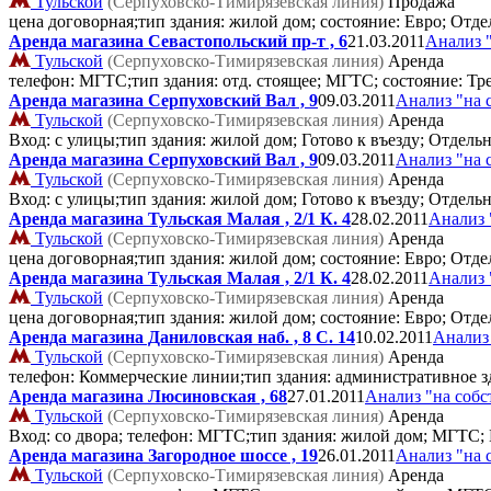
Тульской
(Серпуховско-Тимирязевская линия)
Продажа
цена договорная;тип здания: жилой дом; состояние: Евро; От
Аренда магазина Севастопольский пр-т , 6
21.03.2011
Анализ 
Тульской
(Серпуховско-Тимирязевская линия)
Аренда
телефон: МГТС;тип здания: отд. стоящее; МГТС; состояние: Т
Аренда магазина Серпуховский Вал , 9
09.03.2011
Анализ "на 
Тульской
(Серпуховско-Тимирязевская линия)
Аренда
Вход: с улицы;тип здания: жилой дом; Готово к въезду; Отдел
Аренда магазина Серпуховский Вал , 9
09.03.2011
Анализ "на 
Тульской
(Серпуховско-Тимирязевская линия)
Аренда
Вход: с улицы;тип здания: жилой дом; Готово к въезду; Отдел
Аренда магазина Тульская Малая , 2/1 К. 4
28.02.2011
Анализ 
Тульской
(Серпуховско-Тимирязевская линия)
Аренда
цена договорная;тип здания: жилой дом; состояние: Евро; От
Аренда магазина Тульская Малая , 2/1 К. 4
28.02.2011
Анализ 
Тульской
(Серпуховско-Тимирязевская линия)
Аренда
цена договорная;тип здания: жилой дом; состояние: Евро; От
Аренда магазина Даниловская наб. , 8 C. 14
10.02.2011
Анализ
Тульской
(Серпуховско-Тимирязевская линия)
Аренда
телефон: Коммерческие линии;тип здания: административное з
Аренда магазина Люсиновская , 68
27.01.2011
Анализ "на собс
Тульской
(Серпуховско-Тимирязевская линия)
Аренда
Вход: со двора; телефон: МГТС;тип здания: жилой дом; МГТС; 
Аренда магазина Загородное шоссе , 19
26.01.2011
Анализ "на 
Тульской
(Серпуховско-Тимирязевская линия)
Аренда