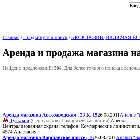
Главная
/
Продвинутый поиск
/
ЭКСКЛЮЗИВ (ВКЛЮЧАЯ ВС
Аренда и продажа магазина н
Найдено предложений:
384
. Для более точного поиска восполь
Аренда магазина Автозаводская , 23 К. 15
26.08.2011
Анализ "
Тульской
(Серпуховско-Тимирязевская линия)
Аренда
Централизованная охрана; телефон: Коммерческие линии;тип з
4574 Анастасия
Аренда магазина Варшавское шоссе , 16
26.08.2011
Анализ "на