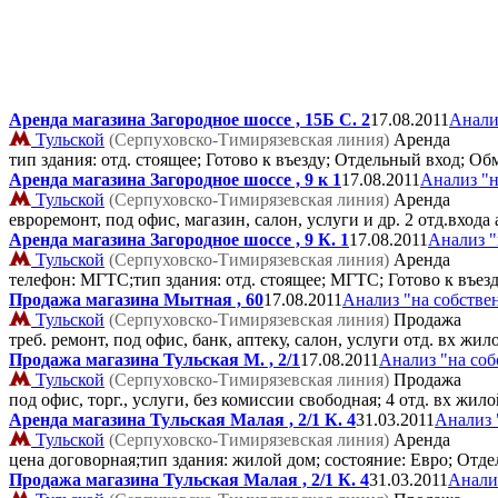
Аренда магазина Загородное шоссе , 15Б C. 2
17.08.2011
Анали
Тульской
(Серпуховско-Тимирязевская линия)
Аренда
тип здания: отд. стоящее; Готово к въезду; Отдельный вход; О
Аренда магазина Загородное шоссе , 9 к 1
17.08.2011
Анализ "н
Тульской
(Серпуховско-Тимирязевская линия)
Аренда
евроремонт, под офис, магазин, салон, услуги и др. 2 отд.вход
Аренда магазина Загородное шоссе , 9 К. 1
17.08.2011
Анализ "
Тульской
(Серпуховско-Тимирязевская линия)
Аренда
телефон: МГТС;тип здания: отд. стоящее; МГТС; Готово к въе
Продажа магазина Мытная , 60
17.08.2011
Анализ "на собстве
Тульской
(Серпуховско-Тимирязевская линия)
Продажа
треб. ремонт, под офис, банк, аптеку, салон, услуги отд. вх жи
Продажа магазина Тульская М. , 2/1
17.08.2011
Анализ "на соб
Тульской
(Серпуховско-Тимирязевская линия)
Продажа
под офис, торг., услуги, без комиссии свободная; 4 отд. вх жил
Аренда магазина Тульская Малая , 2/1 К. 4
31.03.2011
Анализ 
Тульской
(Серпуховско-Тимирязевская линия)
Аренда
цена договорная;тип здания: жилой дом; состояние: Евро; От
Продажа магазина Тульская Малая , 2/1 К. 4
31.03.2011
Анали