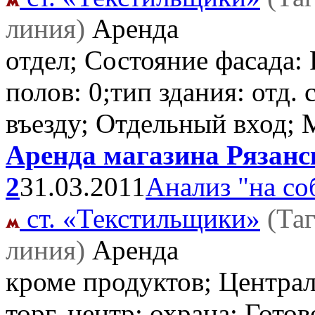
линия)
Аренда
отдел; Состояние фасада: 
полов: 0;тип здания: отд. 
въезду; Отдельный вход;
Аренда магазина Рязанск
2
31.03.2011
Анализ "на со
ст. «Текстильщики»
(Та
линия)
Аренда
кроме продуктов; Централ
торг. центр; охрана; Гото