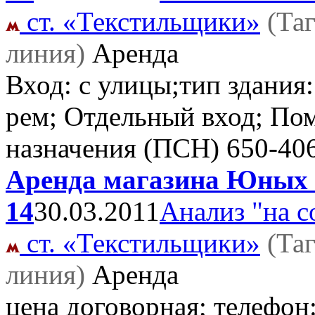
ст. «Текстильщики»
(Та
линия)
Аренда
Вход: с улицы;тип здания:
рем; Отдельный вход; По
назначения (ПСН)
650-40
Аренда магазина Юных 
14
30.03.2011
Анализ "на с
ст. «Текстильщики»
(Та
линия)
Аренда
цена договорная; телефон