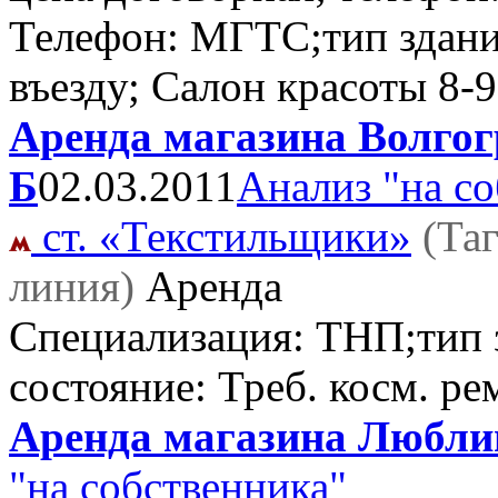
Телефон: МГТС;тип здани
въезду; Салон красоты
8-9
Аренда магазина Волгогр
Б
02.03.2011
Анализ "на с
ст. «Текстильщики»
(Та
линия)
Аренда
Специализация: ТНП;тип з
состояние: Треб. косм. р
Аренда магазина Люблин
"на собственника"