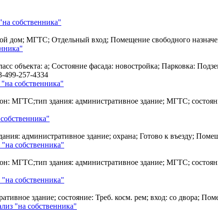
"на собственника"
 жилой дом; МГТС; Отдельный вход; Помещение свободного назна
енника"
сс объекта: a; Состояние фасада: новостройка; Парковка: Подз
8-499-257-4334
 "на собственника"
он: МГТС;тип здания: административное здание; МГТС; состояни
 собственника"
дания: административное здание; охрана; Готово к въезду; Пом
 "на собственника"
он: МГТС;тип здания: административное здание; МГТС; состояни
 "на собственника"
ативное здание; состояние: Треб. косм. рем; вход: со двора; П
лиз "на собственника"