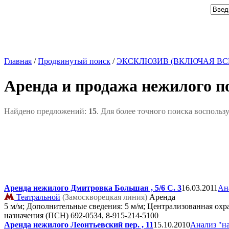
Главная
/
Продвинутый поиск
/
ЭКСКЛЮЗИВ (ВКЛЮЧАЯ ВС
Аренда и продажа нежилого п
Найдено предложений:
15
. Для более точного поиска воспольз
Аренда нежилого Дмитровка Большая , 5/6 C. 3
16.03.2011
Ан
Театральной
(Замоскворецкая линия)
Аренда
5 м/м; Дополнительные сведения: 5 м/м; Централизованная охр
назначения (ПСН)
692-0534, 8-915-214-5100
Аренда нежилого Леонтьевский пер. , 11
15.10.2010
Анализ "н