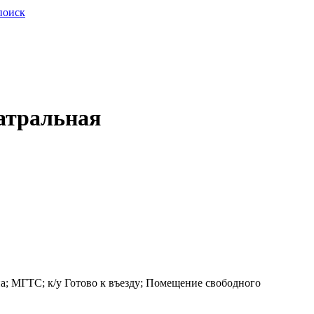
поиск
атральная
на; МГТС; к/у Готово к въезду; Помещение свободного