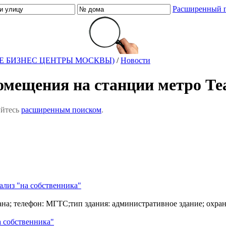
Расширенный 
Е БИЗНЕС ЦЕНТРЫ МОСКВЫ)
/
Новости
омещения на станции метро Те
уйтесь
расширенным поиском
.
ализ "на собственника"
ана; телефон: МГТС;тип здания: административное здание; охра
а собственника"