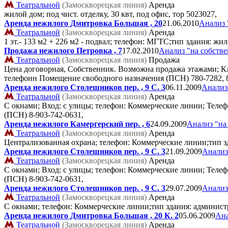
Театральной
(Замоскворецкая линия)
Аренда
жилой дом; под чист. отделку, 30 квт, под офис, тор
5023027,
Аренда нежилого Дмитровка Большая , 20
21.06.2010
Анализ 
Театральной
(Замоскворецкая линия)
Аренда
1 эт.- 133 м2 + 226 м2 - подвал; телефон: МГТС;тип здания:
Продажа нежилого Петровка , 7
17.02.2010
Анализ "на собств
Театральной
(Замоскворецкая линия)
Продажа
Цена договорная, Собственник. Возможна продажа этажами; Кла
телефонн Помещение свободного назначения (ПСН)
780-7282, 
Аренда нежилого Столешников пер. , 9 C. 3
06.11.2009
Анализ
Театральной
(Замоскворецкая линия)
Аренда
С окнами; Вход: с улицы; телефон: Коммерческие линии; Телеф
(ПСН)
8-903-742-0631,
Аренда нежилого Камергерский пер. , 6
24.09.2009
Анализ "на
Театральной
(Замоскворецкая линия)
Аренда
Централизованная охрана; телефон: Коммерческие линии;тип з
Аренда нежилого Столешников пер. , 9 C. 3
21.09.2009
Анализ
Театральной
(Замоскворецкая линия)
Аренда
С окнами; Вход: с улицы; телефон: Коммерческие линии; Телеф
(ПСН)
8-903-742-0631,
Аренда нежилого Столешников пер. , 9 C. 3
29.07.2009
Анализ
Театральной
(Замоскворецкая линия)
Аренда
С окнами; телефон: Коммерческие линии;тип здания: администр
Аренда нежилого Дмитровка Большая , 20 К. 2
05.06.2009
Ана
Театральной
(Замоскворецкая линия)
Аренда