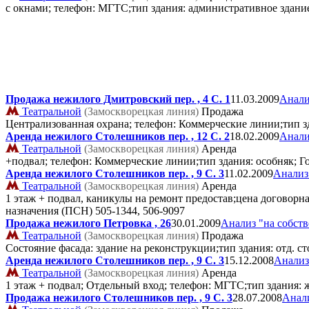
с окнами; телефон: МГТС;тип здания: административное здани
Продажа нежилого Дмитровский пер. , 4 C. 1
11.03.2009
Анали
Театральной
(Замоскворецкая линия)
Продажа
Централизованная охрана; телефон: Коммерческие линии;тип з
Аренда нежилого Столешников пер. , 12 C. 2
18.02.2009
Анали
Театральной
(Замоскворецкая линия)
Аренда
+подвал; телефон: Коммерческие линии;тип здания: особняк; 
Аренда нежилого Столешников пер. , 9 C. 3
11.02.2009
Анализ
Театральной
(Замоскворецкая линия)
Аренда
1 этаж + подвал, каникулы на ремонт предостав;цена договорн
назначения (ПСН)
505-1344, 506-9097
Продажа нежилого Петровка , 26
30.01.2009
Анализ "на собст
Театральной
(Замоскворецкая линия)
Продажа
Состояние фасада: здание на реконструкции;тип здания: отд. 
Аренда нежилого Столешников пер. , 9 C. 3
15.12.2008
Анализ
Театральной
(Замоскворецкая линия)
Аренда
1 этаж + подвал; Отдельный вход; телефон: МГТС;тип здания:
Продажа нежилого Столешников пер. , 9 C. 3
28.07.2008
Анали