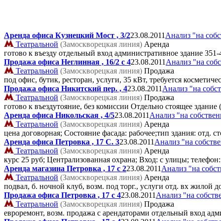
Аренда офиса Кузнецкий Мост , 3/2
23.08.2011
Анализ "на соб
Театральной
(Замоскворецкая линия)
Аренда
готово к въезду отдельный вход административное здание
351-
Продажа офиса Неглинная , 16/2 с 4
23.08.2011
Анализ "на соб
Театральной
(Замоскворецкая линия)
Продажа
под офис, бутик, ресторан, услуги, 35 кВт, требуется космети
Продажа офиса Никитский пер. , 4
23.08.2011
Анализ "на собс
Театральной
(Замоскворецкая линия)
Продажа
готово к въездутояние, без комиссии Отдельно стоящее здание
Аренда офиса Никольская , 4/5
23.08.2011
Анализ "на собствен
Театральной
(Замоскворецкая линия)
Аренда
цена договорная; Состояние фасада: рабочее;тип здания: отд. с
Аренда офиса Петровка , 17 C. 3
23.08.2011
Анализ "на собств
Театральной
(Замоскворецкая линия)
Аренда
курс 25 руб; Централизованная охрана; Вход: с улицы; телеф
Аренда магазина Петровка , 17 с 2
23.08.2011
Анализ "на собс
Театральной
(Замоскворецкая линия)
Аренда
подвал, б. ночной клуб, возм. под торг., услуги отд. вх жилой 
Продажа офиса Петровка , 17 с 4
23.08.2011
Анализ "на собств
Театральной
(Замоскворецкая линия)
Продажа
евроремонт, возм. продажа с арендаторами отдельный вход ад