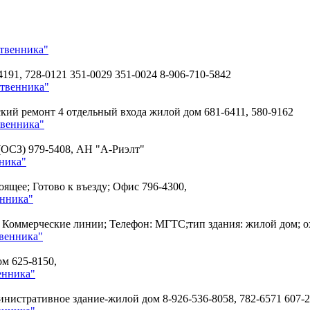
ственника"
4191, 728-0121 351-0029 351-0024 8-906-710-5842
ственника"
ческий ремонт 4 отдельный входа жилой дом
681-6411, 580-9162
твенника"
 (OCЗ)
979-5408, АН "А-Риэлт"
ника"
тоящее; Готово к въезду; Офис
796-4300,
енника"
он: Коммерческие линии; Телефон: МГТС;тип здания: жилой дом;
твенника"
дом
625-8150,
енника"
министративное здание-жилой дом
8-926-536-8058, 782-6571 607-