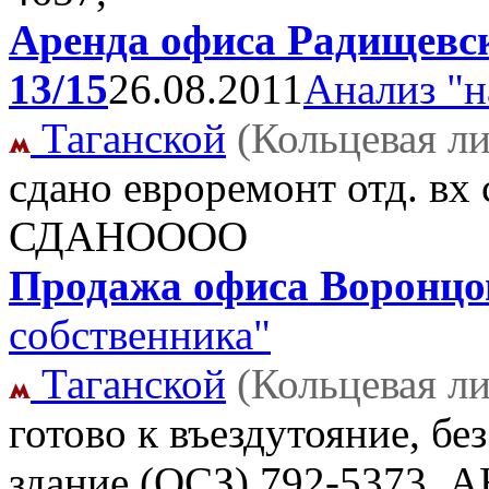
Аренда офиса Радищевск
13/15
26.08.2011
Анализ "н
Таганской
(Кольцевая л
сдано евроремонт отд. вх
СДАНОООО
Продажа офиса Воронцов
собственника"
Таганской
(Кольцевая л
готово к въездутояние, б
здание (OCЗ)
792-5373, А