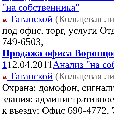
"на собственника"
Таганской
(Кольцевая л
под офис, торг, услуги О
749-6503,
Продажа офиса Воронцовс
1
12.04.2011
Анализ "на со
Таганской
(Кольцевая л
Охрана: домофон, сигнал
здания: административное
к въезду; Офис
690-4772, 