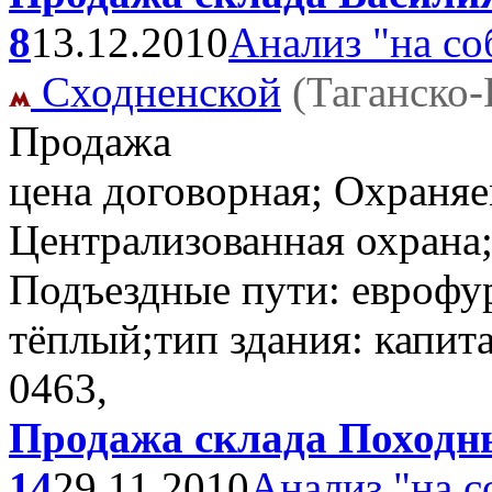
8
13.12.2010
Анализ "на со
Сходненской
(Таганско
Продажа
цена договорная; Охраняе
Централизованная охрана; 
Подъездные пути: еврофу
тёплый;тип здания: капит
0463,
Продажа склада Походный
14
29.11.2010
Анализ "на с