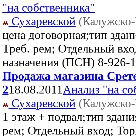
"на собственника"
Сухаревской
(Калужско-
цена договорная;тип здан
Треб. рем; Отдельный вх
назначения (ПСН)
8-926-1
Продажа магазина Сретен
2
18.08.2011
Анализ "на со
Сухаревской
(Калужско-
1 этаж + подвал;тип здани
рем; Отдельный вход; То