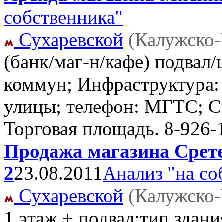
собственника"
Сухаревской
(Калужско-
(банк/маг-н/кафе) подвал/ц
коммун; Инфраструктура: 
улицы; телефон: МГТС; С
Торговая площадь.
8-926-
Продажа магазина Сретен
2
23.08.2011
Анализ "на со
Сухаревской
(Калужско-
1 этаж + подвал;тип здани