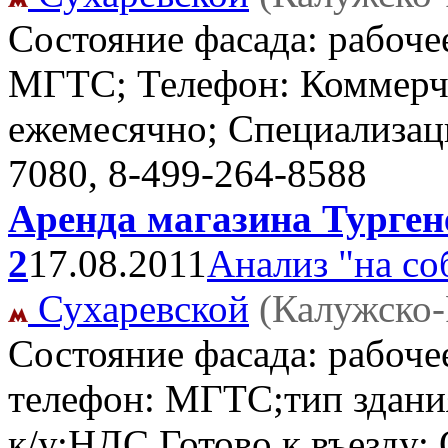
Состояние фасада: рабочее
МГТС; Телефон: Коммерче
ежемесячно; Специализац
7080, 8-499-264-8588
Аренда магазина Тургене
2
17.08.2011
Анализ "на со
Сухаревской
(Калужско-
Состояние фасада: рабоче
телефон: МГТС;тип здания
к/у;НДС Готово к въезду;