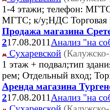
1-4 этажи; телефон: МГТС;
МГТС; к/у;НДС Торговая
Продажа магазина Сретен
2
17.08.2011
Анализ "на со
Сухаревской
(Калужско-
1 этаж + подвал;тип здани
рем; Отдельный вход; То
Аренда магазина Тургене
2
17.08.2011
Анализ "на со
Сухаревской
(Калужско-