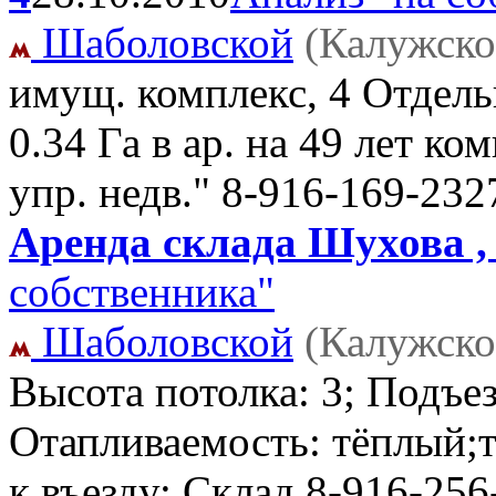
Шаболовской
(Калужско
имущ. комплекс, 4 Отдель
0.34 Га в ар. на 49 лет ко
упр. недв." 8-916-169-232
Аренда склада Шухова ,
собственника"
Шаболовской
(Калужско
Высота потолка: 3; Подъе
Отапливаемость: тёплый;т
к въезду; Склад
8-916-256