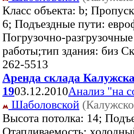
Класс объекта: b; Пропус
6; Подъездные пути: евро
Погрузочно-разгрузочные 
работы;тип здания: биз С
262-5513
Аренда склада Калужска
19
03.12.2010
Анализ "на с
Шаболовской
(Калужско
Высота потолка: 14; Подъ
Отапливаемость: холодный