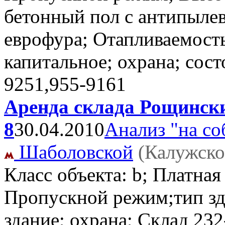
бетонный пол с антипыле
еврофура; Отапливаемость
капитальное; охрана; сос
9251,955-9161
Аренда склада Рощинский
8
30.04.2010
Анализ "на со
Шаболовской
(Калужско
Класс объекта: b; Платная
Пропускной режим;тип зд
здание; охрана; Склад
232