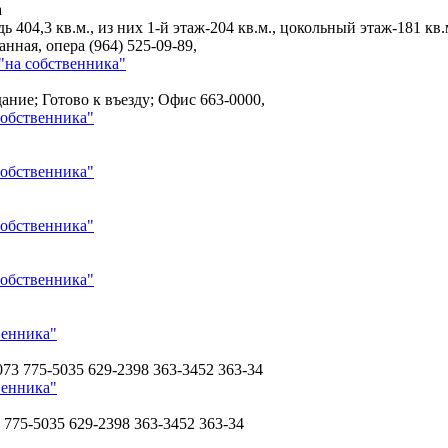
а
04,3 кв.м., из них 1-й этаж-204 кв.м., цокольный этаж-181 кв.м
анная, опера
(964) 525-09-89,
"на собственника"
дание; Готово к въезду; Офис
663-0000,
собственника"
собственника"
собственника"
собственника"
венника"
073 775-5035 629-2398 363-3452 363-34
венника"
 775-5035 629-2398 363-3452 363-34