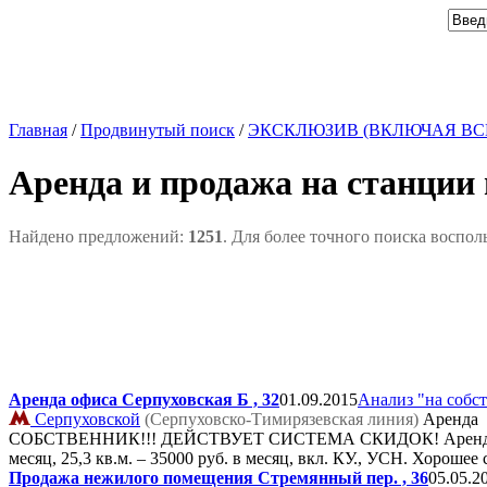
Главная
/
Продвинутый поиск
/
ЭКСКЛЮЗИВ (ВКЛЮЧАЯ ВС
Аренда и продажа на станции
Найдено предложений:
1251
. Для более точного поиска воспол
Аренда офиса Серпуховская Б , 32
01.09.2015
Анализ "на собс
Серпуховской
(Серпуховско-Тимирязевская линия)
Аренда
СОБСТВЕННИК!!! ДЕЙСТВУЕТ СИСТЕМА СКИДОК! Аренда офисов м.
месяц, 25,3 кв.м. – 35000 руб. в месяц, вкл. КУ., УСН. Хорошее
Продажа нежилого помещения Стремянный пер. , 36
05.05.2