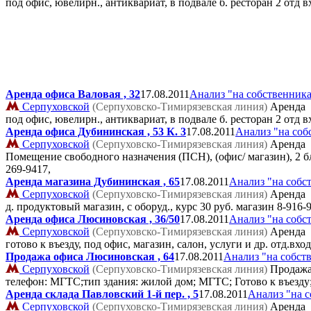
под офис, ювелирн., антиквариат, в подвале б. ресторан 2 отд
Аренда офиса Валовая , 32
17.08.2011
Анализ "на собственник
Серпуховской
(Серпуховско-Тимирязевская линия)
Аренда
под офис, ювелирн., антиквариат, в подвале б. ресторан 2 отд
Аренда офиса Дубининская , 53 К. 3
17.08.2011
Анализ "на соб
Серпуховской
(Серпуховско-Тимирязевская линия)
Аренда
Помещение свободного назначения (ПСН), (офис/ магазин), 2 б
269-9417,
Аренда магазина Дубининская , 65
17.08.2011
Анализ "на собс
Серпуховской
(Серпуховско-Тимирязевская линия)
Аренда
д. продуктовый магазин, с оборуд., курс 30 руб. магазин
8-916-
Аренда офиса Люсиновская , 36/50
17.08.2011
Анализ "на собс
Серпуховской
(Серпуховско-Тимирязевская линия)
Аренда
готово к въезду, под офис, магазин, салон, услуги и др. отд.вх
Продажа офиса Люсиновская , 64
17.08.2011
Анализ "на собст
Серпуховской
(Серпуховско-Тимирязевская линия)
Продаж
телефон: МГТС;тип здания: жилой дом; МГТС; Готово к въезд
Аренда склада Павловский 1-й пер. , 5
17.08.2011
Анализ "на 
Серпуховской
(Серпуховско-Тимирязевская линия)
Аренда