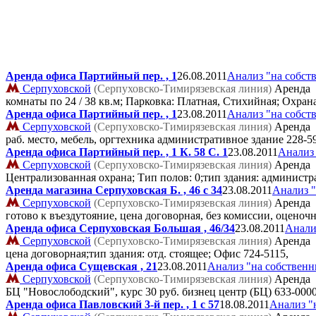
Аренда офиса Партийный пер. , 1
26.08.2011
Анализ "на собст
Серпуховской
(Серпуховско-Тимирязевская линия)
Аренда
комнаты по 24 / 38 кв.м; Парковка: Платная, Стихийная; Охра
Аренда офиса Партийный пер. , 1
23.08.2011
Анализ "на собст
Серпуховской
(Серпуховско-Тимирязевская линия)
Аренда
раб. место, мебель, оргтехника административное здание
228-5
Аренда офиса Партийный пер. , 1 К. 58 C. 1
23.08.2011
Анализ 
Серпуховской
(Серпуховско-Тимирязевская линия)
Аренда
Централизованная охрана; Тип полов: 0;тип здания: администра
Аренда магазина Серпуховская Б. , 46 с 34
23.08.2011
Анализ "
Серпуховской
(Серпуховско-Тимирязевская линия)
Аренда
готово к въездутояние, цена договорная, без комиссии, оцено
Аренда офиса Серпуховская Большая , 46/34
23.08.2011
Анали
Серпуховской
(Серпуховско-Тимирязевская линия)
Аренда
цена договорная;тип здания: отд. стоящее; Офис
724-5115,
Аренда офиса Сущевская , 21
23.08.2011
Анализ "на собственн
Серпуховской
(Серпуховско-Тимирязевская линия)
Аренда
БЦ "Новослободский", курс 30 руб. бизнец центр (БЦ)
633-0000
Аренда офиса Павловский 3-й пер. , 1 с 57
18.08.2011
Анализ "