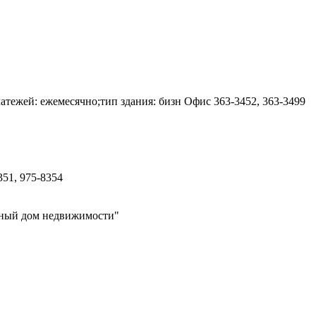
латежей: ежемесячно;тип здания: бизн Офис
363-3452, 363-3499
351, 975-8354
ьный дом недвижимости"