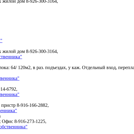
 вх жилой дом
8-926-300-3164,
а"
 вх жилой дом
8-926-300-3164,
ственника"
лока: 64/ 120м2, в раз. подъездах, у каж. Отдельный вход, пер
твенника"
914-6792,
твенника"
од пристр
8-916-166-2882,
венника"
а
у; Офис
8-916-273-1225,
собственника"