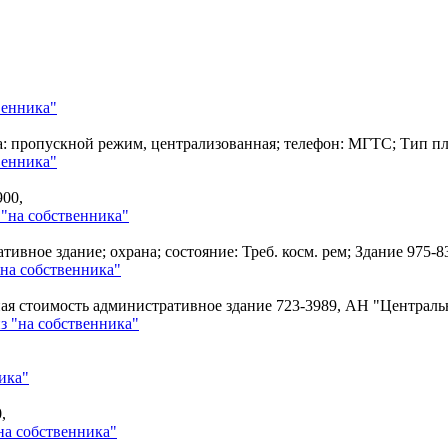
венника"
на: пропускной режим, централизованная; телефон: МГТС; Тип п
венника"
900,
"на собственника"
тивное здание; охрана; состояние: Треб. косм. рем; Здание
975-8
на собственника"
чная стоимость административное здание
723-3989, АН "Централ
з "на собственника"
ика"
,
на собственника"