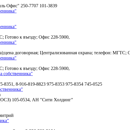
иль Офис" 250-7707 101-3839
венника"
венника"
С; Готово к въезду; Офис
228-5900,
венника"
еста);цена договорная; Централизованная охрана; телефон: МГТС
венника"
С; Готово к въезду; Офис
228-5900,
а собственника"
5-8351, 8-916-819-8823 975-8353 975-8354 745-0525
бственника"
а
 (OCЗ)
105-0534, АН "Сити Холдинг"
Дмитрий
ника"