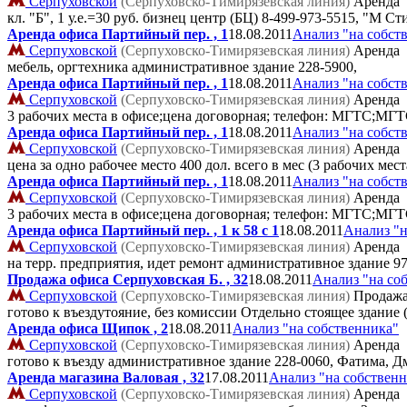
Серпуховской
(Серпуховско-Тимирязевская линия)
Аренда
кл. "Б", 1 у.е.=30 руб. бизнец центр (БЦ)
8-499-973-5515, "М Ст
Аренда офиса Партийный пер. , 1
18.08.2011
Анализ "на собст
Серпуховской
(Серпуховско-Тимирязевская линия)
Аренда
мебель, оргтехника административное здание
228-5900,
Аренда офиса Партийный пер. , 1
18.08.2011
Анализ "на собст
Серпуховской
(Серпуховско-Тимирязевская линия)
Аренда
3 рабочих места в офисе;цена договорная; телефон: МГТС;МГТ
Аренда офиса Партийный пер. , 1
18.08.2011
Анализ "на собст
Серпуховской
(Серпуховско-Тимирязевская линия)
Аренда
цена за одно рабочее место 400 дол. всего в мес (3 рабочих м
Аренда офиса Партийный пер. , 1
18.08.2011
Анализ "на собст
Серпуховской
(Серпуховско-Тимирязевская линия)
Аренда
3 рабочих места в офисе;цена договорная; телефон: МГТС;МГТ
Аренда офиса Партийный пер. , 1 к 58 с 1
18.08.2011
Анализ "н
Серпуховской
(Серпуховско-Тимирязевская линия)
Аренда
на терр. предприятия, идет ремонт административное здание
97
Продажа офиса Серпуховская Б. , 32
18.08.2011
Анализ "на со
Серпуховской
(Серпуховско-Тимирязевская линия)
Продаж
готово к въездутояние, без комиссии Отдельно стоящее здание
Аренда офиса Щипок , 2
18.08.2011
Анализ "на собственника"
Серпуховской
(Серпуховско-Тимирязевская линия)
Аренда
готово к въезду административное здание
228-0060, Фатима, 
Аренда магазина Валовая , 32
17.08.2011
Анализ "на собствен
Серпуховской
(Серпуховско-Тимирязевская линия)
Аренда