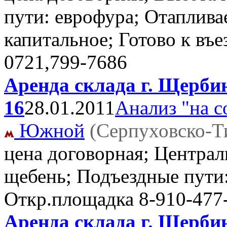
пути: еврофура; Отаплива
капитальное; Готово к въ
0721,799-7686
Аренда склада г. Щерби
16
28.01.2011
Анализ "на с
Южной
(Серпуховско-Т
цена договорная; Централ
щебень; Подъездные пути:
Откр.площадка
8-910-477
Аренда склада г. Щерби