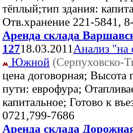
тёплый;тип здания: капита
Отв.хранение
221-5841, 8
Аренда склада Варшавск
127
18.03.2011
Анализ "на 
Южной
(Серпуховско-Т
цена договорная; Высота 
пути: еврофура; Отаплива
капитальное; Готово к въ
0721,799-7686
Аренда склада Дорожная