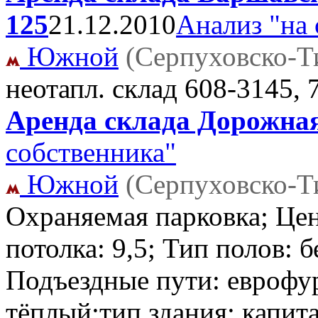
125
21.12.2010
Анализ "на 
Южной
(Серпуховско-Т
неотапл. склад
608-3145, 
Аренда склада Дорожная
собственника"
Южной
(Серпуховско-Т
Охраняемая парковка; Цен
потолка: 9,5; Тип полов: 
Подъездные пути: еврофу
тёплый;тип здания: капит