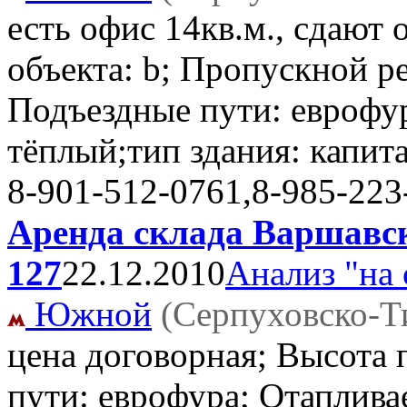
есть офис 14кв.м., сдают о
объекта: b; Пропускной р
Подъездные пути: еврофу
тёплый;тип здания: капит
8-901-512-0761,8-985-223
Аренда склада Варшавск
127
22.12.2010
Анализ "на 
Южной
(Серпуховско-Т
цена договорная; Высота 
пути: еврофура; Отаплива