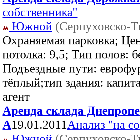
собственника"
Южной
(Серпуховско-Т
Охраняемая парковка; Цен
потолка: 9,5; Тип полов: 
Подъездные пути: еврофу
тёплый;тип здания: капит
агент
Аренда склада Днепропет
А
19.01.2011
Анализ "на с
Южной
(Серпуховско-Т