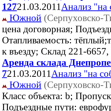
127
21.03.2011
Анализ "на 
Южной
(Серпуховско-Т
цена договорная; Подъезд
Отапливаемость: тёплый;т
к въезду; Склад
221-6657,
Аренда склада Днепропе
7
21.03.2011
Анализ "на со
Южной
(Серпуховско-Т
Класс объекта: b; Пропус
Подъездные пути: еврофу