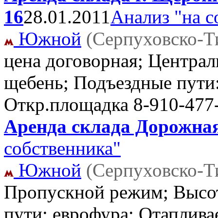
16
28.01.2011
Анализ "на с
Южной
(Серпуховско-Т
цена договорная; Централ
щебень; Подъездные пути:
Откр.площадка
8-910-477
Аренда склада Дорожная 
собственника"
Южной
(Серпуховско-Т
Пропускной режим; Высот
пути: еврофура; Отаплива