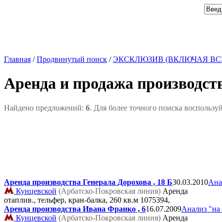
Главная
/
Продвинутый поиск
/
ЭКСКЛЮЗИВ (ВКЛЮЧАЯ ВС
Аренда и продажа производст
Найдено предложений:
6
. Для более точного поиска воспользу
Аренда производства Генерала Дорохова , 18 Б
30.03.2010
Ана
Кунцевской
(Арбатско-Покровская линия)
Аренда
отаплив., тельфер, кран-балка, 260 кв.м
1075394,
Аренда производства Ивана Франко , 6
16.07.2009
Анализ "на
Кунцевской
(Арбатско-Покровская линия)
Аренда