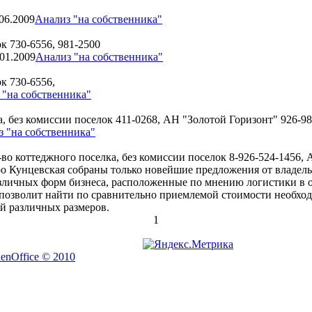
.06.2009
Анализ "на собственника"
ок
730-6556, 981-2500
.01.2009
Анализ "на собственника"
ок
730-6556,
 "на собственника"
а, без комиссии поселок
411-0268, АН "Золотой Горизонт" 926-98
 "на собственника"
р-во коттеджного поселка, без комиссии поселок
8-926-524-1456,
етро Кунцевская собраны только новейшие предложения от влад
личных форм бизнеса, расположенные по мнению логистики в о
озволит найти по сравнительно приемлемой стоимости необходи
й различных размеров.
1
nOffice © 2010