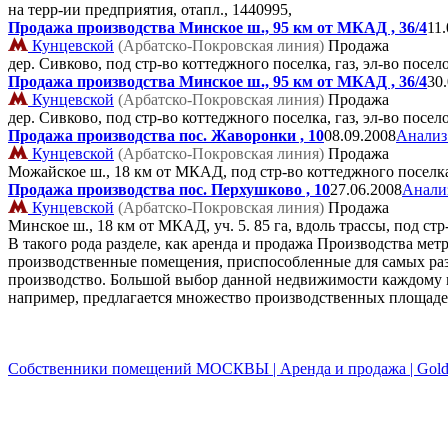
на терр-ии предприятия, отапл.,
1440995,
Продажа производства Минское ш., 95 км от МКАД , 36/4
11
Кунцевской
(Арбатско-Покровская линия)
Продажа
дер. Сивково, под стр-во коттеджного поселка, газ, эл-во посел
Продажа производства Минское ш., 95 км от МКАД , 36/4
30
Кунцевской
(Арбатско-Покровская линия)
Продажа
дер. Сивково, под стр-во коттеджного поселка, газ, эл-во посел
Продажа производства пос. Жаворонки , 10
08.09.2008
Анализ
Кунцевской
(Арбатско-Покровская линия)
Продажа
Можайское ш., 18 км от МКАД, под стр-во коттеджного поселк
Продажа производства пос. Перхушково , 10
27.06.2008
Анализ
Кунцевской
(Арбатско-Покровская линия)
Продажа
Минское ш., 18 км от МКАД, уч. 5. 85 га, вдоль трассы, под ст
В такого рода разделе, как аренда и продажа Производства м
производственные помещения, приспособленные для самых раз
производство. Большой выбор данной недвижимости каждому п
например, предлагается множество производственных площаде
Собственники помещений МОСКВЫ | Аренда и продажа | Golde