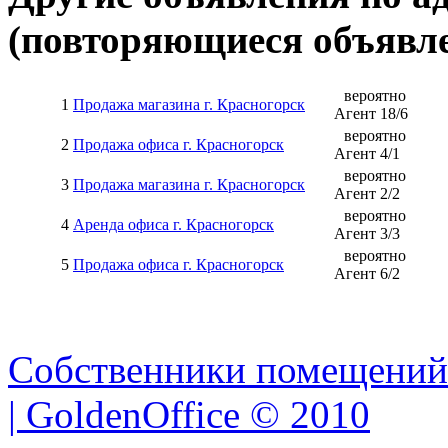
(повторяющиеся объявле
вероятно
1
Продажа магазина г. Красногорск
Агент
18
/
6
вероятно
2
Продажа офиса г. Красногорск
Агент
4
/
1
вероятно
3
Продажа магазина г. Красногорск
Агент
2
/
2
вероятно
4
Аренда офиса г. Красногорск
Агент
3
/
3
вероятно
5
Продажа офиса г. Красногорск
Агент
6
/
2
Собственники помещений
| GoldenOffice © 2010