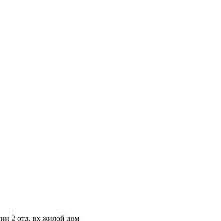
сии 2 отд. вх жилой дом