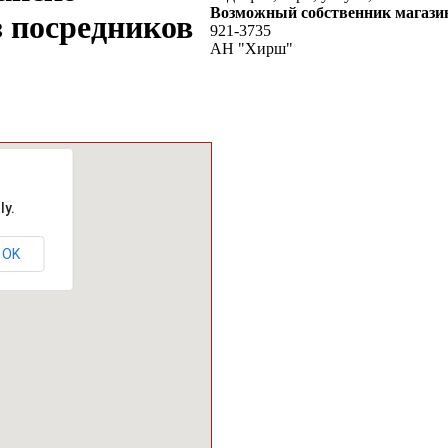
Возможный собственник магази
з посредников
921-3735
АН "Хирш"
вероятно
ly.
OK