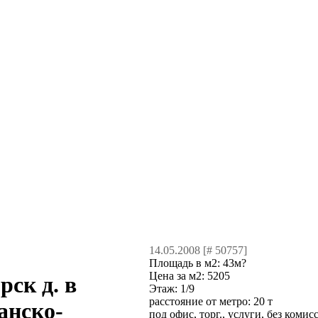
14.05.2008 [# 50757]
Площадь в м2:
43м?
Цена за м2:
5205
рск д. в
Этаж:
1/9
расстояние от метро:
20 т
анско-
под офис, торг., услуги, без комис