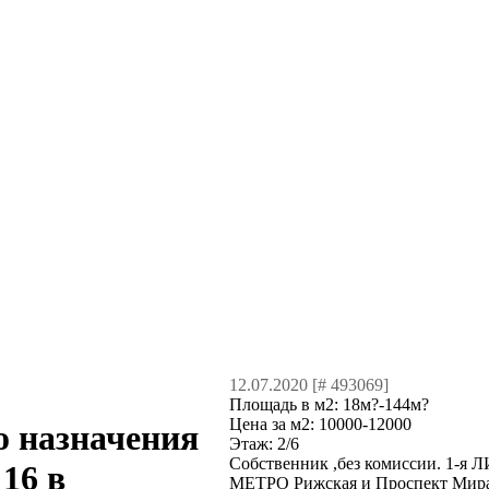
12.07.2020 [# 493069]
Площадь в м2:
18м?-144м?
Цена за м2:
10000-12000
о назначения
Этаж:
2/6
Собственник ,без комиссии. 
16 в
МЕТРО Рижская и Проспект Ми