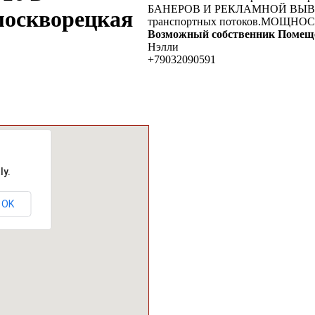
БАНЕРОВ И РЕКЛАМНОЙ ВЫВЕСКИ
москворецкая
транспортных потоков.МОЩНОС
Возможный собственник Помеще
Нэлли
+79032090591
ly.
OK