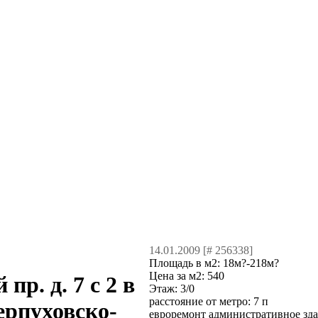
14.01.2009 [# 256338]
Площадь в м2:
18м?-218м?
Цена за м2:
540
р. д. 7 с 2 в
Этаж:
3/0
расстояние от метро:
7 п
ерпуховско-
евроремонт административное зд