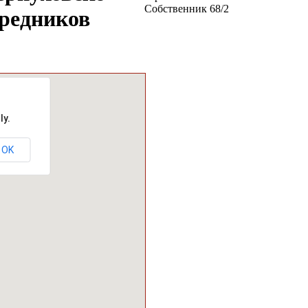
Собственник
68
/
2
средников
ly.
OK