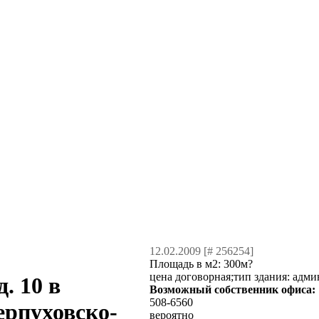
12.02.2009 [# 256254]
Площадь в м2:
300м?
цена договорная;тип здания: адми
. 10 в
Возможный собственник офиса:
508-6560
ерпуховско-
вероятно