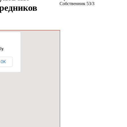
Собственник
53
/
3
средников
ly.
OK