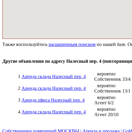
Также воспользуйтесь
расширенным поиском
по нашей базе. О
Другие объявления по адресу
Налесный пер. 4
(повторяющие
вероятно
1
Аренда склада Налесный пер. 4
Собственник
33
/
4
вероятно
2
Аренда склада Налесный пер. 4
Собственник
13
/
1
вероятно
3
Аренда офиса Налесный пер. 4
Агент
6
/
2
вероятно
4
Аренда склада Налесный пер. 4
Агент
20
/
10
Собственники помещений МОСКВЫ | Аренда и продажа | Golde