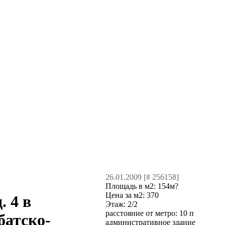
26.01.2009 [# 256158]
Площадь в м2:
154м?
Цена за м2:
370
. 4 в
Этаж:
2/2
расстояние от метро:
10 п
батско-
административное здание