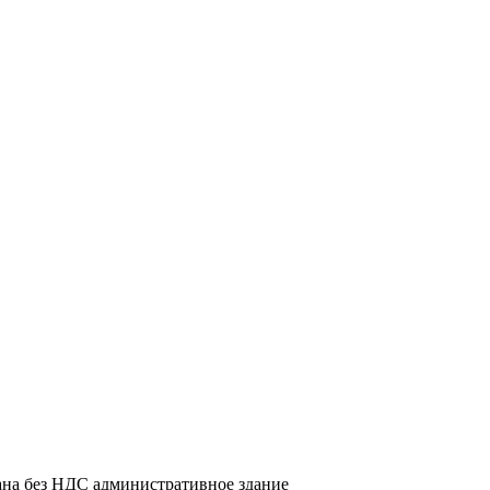
азана без НДС административное здание