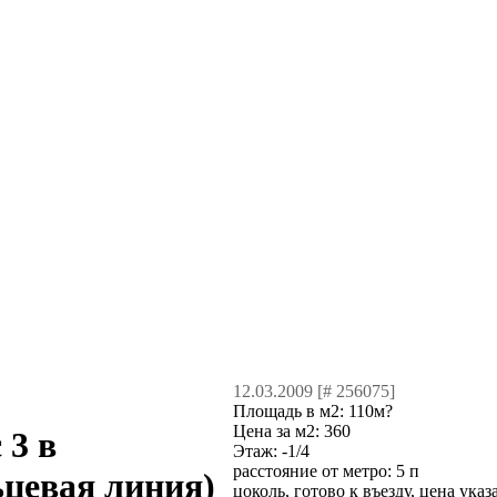
12.03.2009 [# 256075]
Площадь в м2:
110м?
Цена за м2:
360
 3 в
Этаж:
-1/4
расстояние от метро:
5 п
ьцевая линия)
цоколь, готово к въезду, цена ук