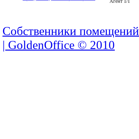
3
Аренда магазина пос. Пролетарский
Агент
8
/
8
вероятно
4
Продажа склада пос. Пролетарский
Собственник
вероятно
5
Аренда склада пос. Пролетарский
Агент
1
/
1
Собственники помещений
| GoldenOffice © 2010