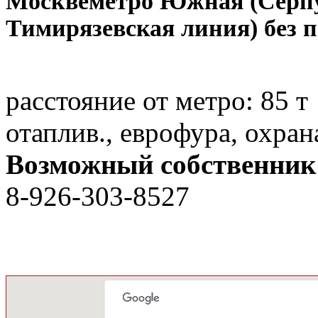
Москве
метро Южная (Серпу
Тимирязевская линия) без 
расстояние от метро:
85 т
отаплив., еврофура, охран
Возможный собственник
8-926-303-8527
вероятно
Собственник
81
/
11