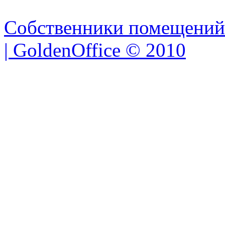
вероятно
2
Аренда офиса Новокузнецкая 22 C. 1
Агент
148
/
36
вероятно
3
Аренда офиса Новокузнецкая 22 C. 1
Агент
119
/
31
вероятно
4
Аренда офиса Новокузнецкая 22
Собственни
вероятно
5
Аренда офиса Новокузнецкая 22
Агент
46
/
13
Собственники помещений
| GoldenOffice © 2010