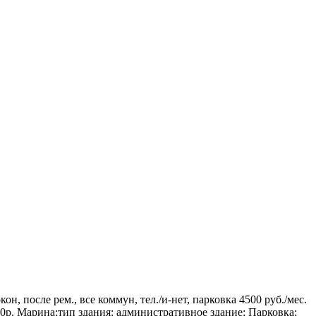
он, после рем., все коммун, тел./и-нет, парковка 4500 руб./мес.
 30р. Марина;тип здания: административное здание; Парковка;