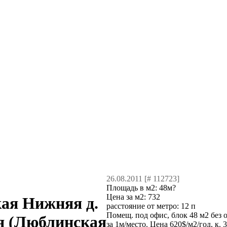
26.08.2011 [# 112723]
Площадь в м2:
48м?
Цена за м2:
732
ая Нижняя д.
расстояние от метро:
12 п
Помещ. под офис, блок 48 м2 без ок
я (Люблинская
за 1м/место. Цена 620$/м2/год, к.