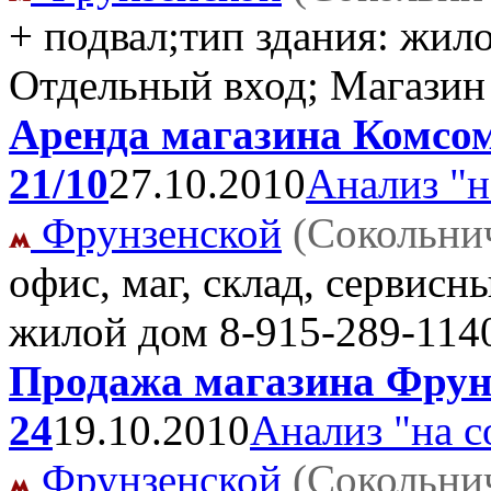
+ подвал;тип здания: жило
Отдельный вход; Магази
Аренда магазина Комсом
21/10
27.10.2010
Анализ "н
Фрунзенской
(Сокольни
офис, маг, склад, сервисн
жилой дом
8-915-289-114
Продажа магазина Фрунз
24
19.10.2010
Анализ "на с
Фрунзенской
(Сокольни