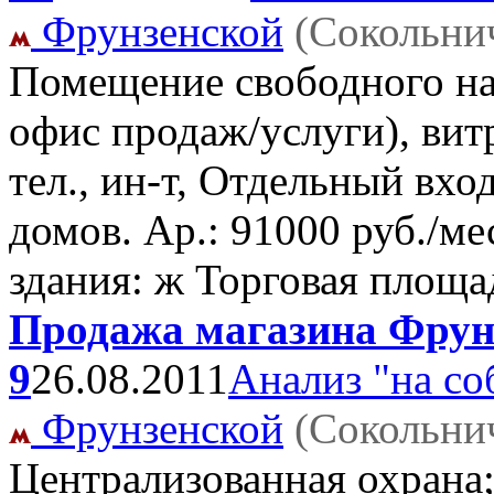
Фрунзенской
(Сокольни
Помещение свободного на
офис продаж/услуги), вит
тел., ин-т, Отдельный вхо
домов. Ар.: 91000 руб./ме
здания: ж Торговая площа
Продажа магазина Фрунз
9
26.08.2011
Анализ "на со
Фрунзенской
(Сокольни
Централизованная охрана;