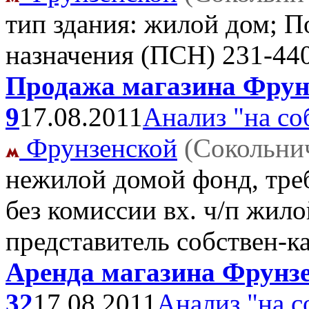
тип здания: жилой дом; 
назначения (ПСН)
231-44
Продажа магазина Фрунз
9
17.08.2011
Анализ "на со
Фрунзенской
(Сокольни
нежилой домой фонд, треб
без комиссии вх. ч/п жил
представитель собствен-к
Аренда магазина Фрунзен
32
17.08.2011
Анализ "на с