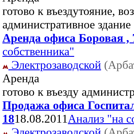
готово к въездутояние, во
административное здание
Аренда офиса Боровая , 7
собственника"
Электрозаводской
(Арба
Аренда
готово к въезду админист
Продажа офиса Госпитал
18
18.08.2011
Анализ "на с
Электрозаводской
(Арба