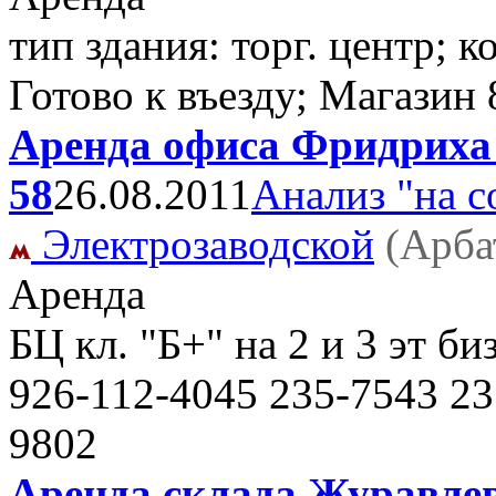
тип здания: торг. центр; к
Готово к въезду; Магазин
Аренда офиса Фридриха 
58
26.08.2011
Анализ "на с
Электрозаводской
(Арба
Аренда
БЦ кл. "Б+" на 2 и 3 эт б
926-112-4045 235-7543 23
9802
Аренда склада Журавлева