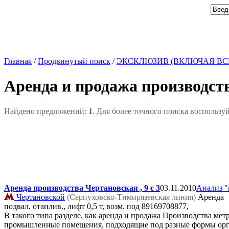
Главная
/
Продвинутый поиск
/
ЭКСКЛЮЗИВ (ВКЛЮЧАЯ ВС
Аренда и продажа производст
Найдено предложений:
1
. Для более точного поиска воспользу
Аренда производства Чертановская , 9 с 3
03.11.2010
Анализ "
Чертановской
(Серпуховско-Тимирязевская линия)
Аренда
подвал, отаплив., лифт 0,5 т, возм. под
89169708877,
В такого типа разделе, как аренда и продажа Производства м
промышленные помещения, подходящие под разные формы орган