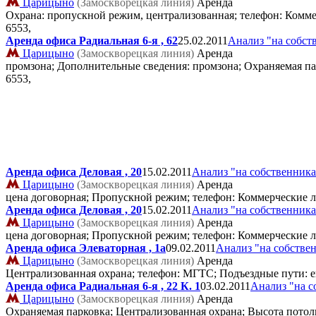
Царицыно
(Замоскворецкая линия)
Аренда
Охрана: пропускной режим, централизованная; телефон: Комме
6553,
Аренда офиса Радиальная 6-я , 62
25.02.2011
Анализ "на собст
Царицыно
(Замоскворецкая линия)
Аренда
промзона; Дополнительные сведения: промзона; Охраняемая па
6553,
Аренда офиса Деловая , 20
15.02.2011
Анализ "на собственника
Царицыно
(Замоскворецкая линия)
Аренда
цена договорная; Пропускной режим; телефон: Коммерческие л
Аренда офиса Деловая , 20
15.02.2011
Анализ "на собственника
Царицыно
(Замоскворецкая линия)
Аренда
цена договорная; Пропускной режим; телефон: Коммерческие л
Аренда офиса Элеваторная , 1а
09.02.2011
Анализ "на собстве
Царицыно
(Замоскворецкая линия)
Аренда
Централизованная охрана; телефон: МГТС; Подъездные пути: е
Аренда офиса Радиальная 6-я , 22 К. 1
03.02.2011
Анализ "на с
Царицыно
(Замоскворецкая линия)
Аренда
Охраняемая парковка; Централизованная охрана; Высота потолк