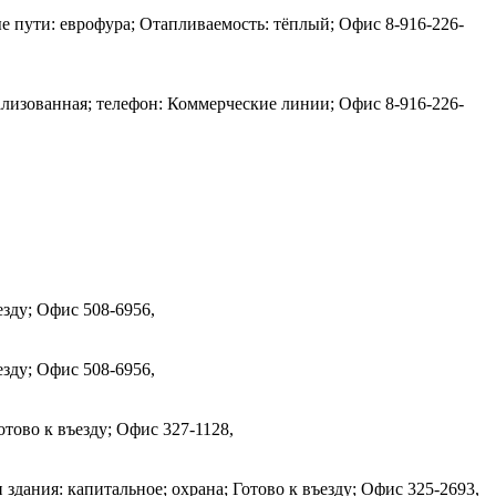
ые пути: еврофура; Отапливаемость: тёплый; Офис
8-916-226-
ализованная; телефон: Коммерческие линии; Офис
8-916-226-
ъезду; Офис
508-6956,
ъезду; Офис
508-6956,
отово к въезду; Офис
327-1128,
 здания: капитальное; охрана; Готово к въезду; Офис
325-2693,