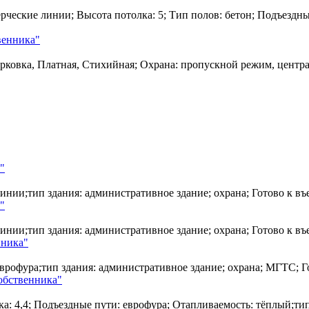
рческие линии; Высота потолка: 5; Тип полов: бетон; Подъездн
венника"
рковка, Платная, Стихийная; Охрана: пропускной режим, центр
"
инии;тип здания: административное здание; охрана; Готово к в
"
инии;тип здания: административное здание; охрана; Готово к в
нника"
врофура;тип здания: административное здание; охрана; МГТС; Г
обственника"
а: 4,4; Подъездные пути: еврофура; Отапливаемость: тёплый;тип