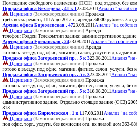
Помещение свободного назначения (ПСН), под отделку, без к
Продажа офиса Бехтерева , 41 к 1
23.08.2011
Анализ "на собст
Царицыно
(Замоскворецкая линия)
Продажа
треб. косм. ремонт, ППА до 2012 г., аренда 34000 руб/мес. 3 о
Аренда офиса Бирюлевская , 47
23.08.2011
Анализ "на собстве
Царицыно
(Замоскворецкая линия)
Аренда
телефон: Голден Телеком;тип здания: административное здание
Аренда офиса Ереванская , 24
23.08.2011
Анализ "на собствен
Царицыно
(Замоскворецкая линия)
Аренда
готово к въезду, под офис, магазин, салон, услуги и др. админ
Продажа офиса Загорьевский пр. , 5 к 3
23.08.2011
Анализ "на 
Царицыно
(Замоскворецкая линия)
Продажа
готово к въезду, под офис, магазин, фитнес, салон, услуги, бе
Продажа офиса Загорьевский пр. , 5 к 3
23.08.2011
Анализ "на 
Царицыно
(Замоскворецкая линия)
Продажа
готово к въезду, под офис, магазин, фитнес, салон, услуги, бе
Продажа офиса Загорьевский пр. , 5 к 3
18.08.2011
Анализ "на 
Царицыно
(Замоскворецкая линия)
Продажа
административное здание. Отдельно стоящее здание (OCЗ) 2005
818
Продажа офиса Бирюлевская , 1 к 1
17.08.2011
Анализ "на соб
Царицыно
(Замоскворецкая линия)
Продажа
под офис, торг., услуги, без комиссии отд. вх жилой дом
363-08