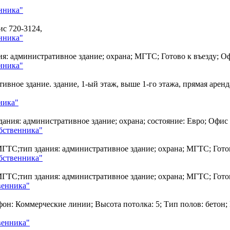
нника"
фис
720-3124,
нника"
я: административное здание; охрана; МГТС; Готово к въезду; 
нника"
вное здание. здание, 1-ый этаж, выше 1-го этажа, прямая аренд
ника"
дания: административное здание; охрана; состояние: Евро; Офис
бственника"
: МГТС;тип здания: административное здание; охрана; МГТС; Гот
бственника"
: МГТС;тип здания: административное здание; охрана; МГТС; Гот
венника"
ефон: Коммерческие линии; Высота потолка: 5; Тип полов: бето
венника"