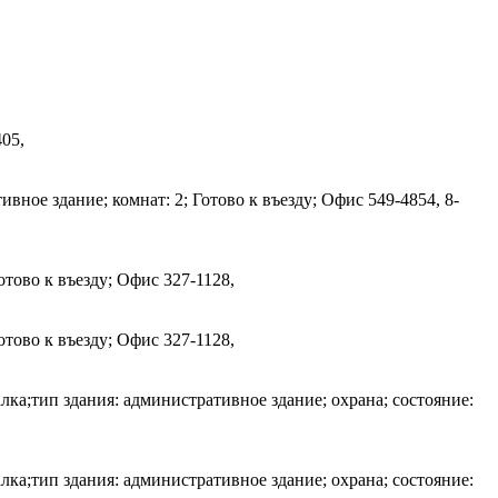
405,
вное здание; комнат: 2; Готово к въезду; Офис
549-4854, 8-
отово к въезду; Офис
327-1128,
отово к въезду; Офис
327-1128,
ка;тип здания: административное здание; охрана; состояние:
ка;тип здания: административное здание; охрана; состояние: