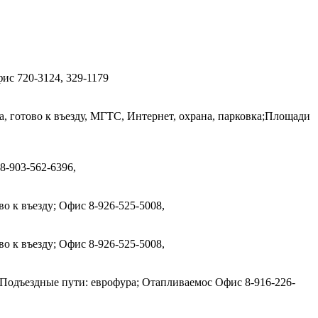
Офис
720-3124, 329-1179
а, готово к въезду, МГТС, Интернет, охрана, парковка;Площади
8-903-562-6396,
ово к въезду; Офис
8-926-525-5008,
ово к въезду; Офис
8-926-525-5008,
н; Подъездные пути: еврофура; Отапливаемос Офис
8-916-226-