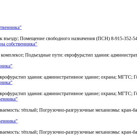
ственника"
во к въезду; Помещение свободного назначения (ПСН)
8-915-352-5
на собственника"
омплексе; Подъездные пути: еврофура;тип здания: администрати
нника"
врофура;тип здания: административное здание; охрана; МГТС; Г
нника"
врофура;тип здания: административное здание; охрана; МГТС; Г
венника"
аемость: тёплый; Погрузочно-разгрузочные механизмы: кран-бал
венника"
аемость: тёплый; Погрузочно-разгрузочные механизмы: кран-бал