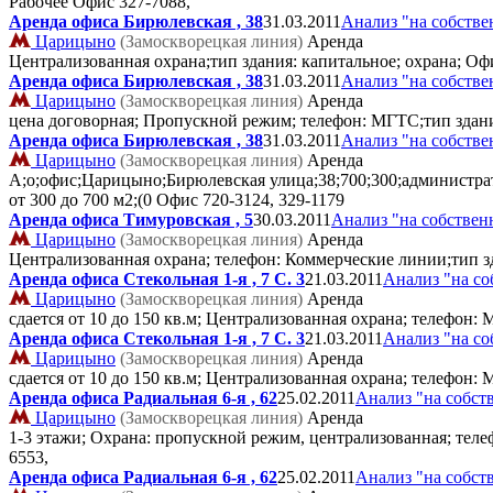
Рабочее Офис
327-7088,
Аренда офиса Бирюлевская , 38
31.03.2011
Анализ "на собстве
Царицыно
(Замоскворецкая линия)
Аренда
Централизованная охрана;тип здания: капитальное; охрана; О
Аренда офиса Бирюлевская , 38
31.03.2011
Анализ "на собстве
Царицыно
(Замоскворецкая линия)
Аренда
цена договорная; Пропускной режим; телефон: МГТС;тип здани
Аренда офиса Бирюлевская , 38
31.03.2011
Анализ "на собстве
Царицыно
(Замоскворецкая линия)
Аренда
А;о;офис;Царицыно;Бирюлевская улица;38;700;300;администрати
от 300 до 700 м2;(0 Офис
720-3124, 329-1179
Аренда офиса Тимуровская , 5
30.03.2011
Анализ "на собствен
Царицыно
(Замоскворецкая линия)
Аренда
Централизованная охрана; телефон: Коммерческие линии;тип з
Аренда офиса Стекольная 1-я , 7 C. 3
21.03.2011
Анализ "на со
Царицыно
(Замоскворецкая линия)
Аренда
сдается от 10 до 150 кв.м; Централизованная охрана; телефон
Аренда офиса Стекольная 1-я , 7 C. 3
21.03.2011
Анализ "на со
Царицыно
(Замоскворецкая линия)
Аренда
сдается от 10 до 150 кв.м; Централизованная охрана; телефон
Аренда офиса Радиальная 6-я , 62
25.02.2011
Анализ "на собст
Царицыно
(Замоскворецкая линия)
Аренда
1-3 этажи; Охрана: пропускной режим, централизованная; тел
6553,
Аренда офиса Радиальная 6-я , 62
25.02.2011
Анализ "на собст