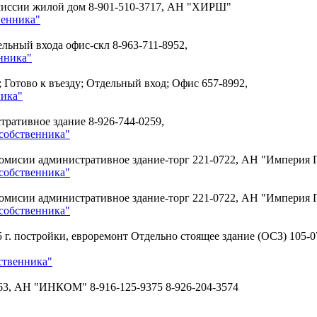
омиссии жилой дом
8-901-510-3717, АН "ХИРШ"
венника"
тдельный входа офис-скл
8-963-711-8952,
нника"
; Готово к въезду; Отдельный вход; Офис
657-8992,
ника"
истративное здание
8-926-744-0259,
собственника"
з комисии административное здание-торг
221-0722, АН "Империя Г
собственника"
з комисии административное здание-торг
221-0722, АН "Империя Г
собственника"
 г. постройки, евроремонт Отдельно стоящее здание (OCЗ)
105-0
ственника"
63, АН "ИНКОМ" 8-916-125-9375 8-926-204-3574