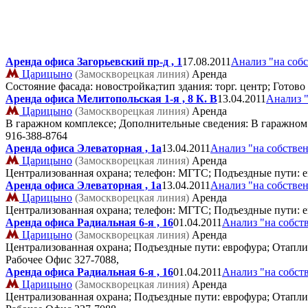
Аренда офиса Загорьевский пр-д , 1
17.08.2011
Анализ "на соб
Царицыно
(Замоскворецкая линия)
Аренда
Состояние фасада: новостройка;тип здания: торг. центр; Гото
Аренда офиса Мелитопольская 1-я , 8 К. В
13.04.2011
Анализ "
Царицыно
(Замоскворецкая линия)
Аренда
В гаражном комплексе; Дополнительные сведения: В гаражном к
916-388-8764
Аренда офиса Элеваторная , 1а
13.04.2011
Анализ "на собстве
Царицыно
(Замоскворецкая линия)
Аренда
Централизованная охрана; телефон: МГТС; Подъездные пути: е
Аренда офиса Элеваторная , 1а
13.04.2011
Анализ "на собстве
Царицыно
(Замоскворецкая линия)
Аренда
Централизованная охрана; телефон: МГТС; Подъездные пути: е
Аренда офиса Радиальная 6-я , 16
01.04.2011
Анализ "на собст
Царицыно
(Замоскворецкая линия)
Аренда
Централизованная охрана; Подъездные пути: еврофура; Отаплив
Рабочее Офис
327-7088,
Аренда офиса Радиальная 6-я , 16
01.04.2011
Анализ "на собст
Царицыно
(Замоскворецкая линия)
Аренда
Централизованная охрана; Подъездные пути: еврофура; Отаплив