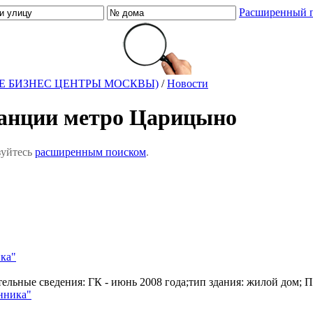
Расширенный 
Е БИЗНЕС ЦЕНТРЫ МОСКВЫ)
/
Новости
танции метро Царицыно
зуйтесь
расширенным поиском
.
ика"
ительные сведения: ГК - июнь 2008 года;тип здания: жилой дом
нника"