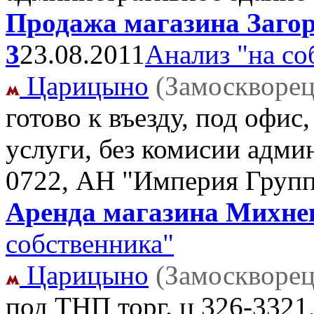
Продажа магазина Загорь
3
23.08.2011
Анализ "на со
Царицыно
(Замоскворец
готово к въезду, под офис,
услуги, без комисии адми
0722, АН "Империя Групп
Аренда магазина Михнев
собственника"
Царицыно
(Замоскворец
под ТНП торг. ц
326-3321,