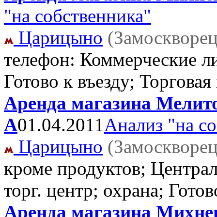
"на собственника"
Царицыно
(Замоскворец
телефон: Коммерческие ли
Готово к въезду; Торгова
Аренда магазина Мелитоп
А
01.04.2011
Анализ "на с
Царицыно
(Замоскворец
кроме продуктов; Централ
торг. центр; охрана; Гото
Аренда магазина Михневс