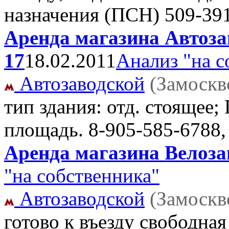
назначения (ПСН)
509-39
Аренда магазина Автозав
17
18.02.2011
Анализ "на с
Автозаводской
(Замоскв
тип здания: отд. стоящее; 
площадь.
8-905-585-6788,
Аренда магазина Велозав
"на собственника"
Автозаводской
(Замоскв
готово к въезду свободна