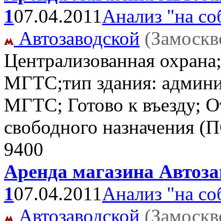
1
07.04.2011
Анализ "на со
Автозаводской
(Замоскв
Централизованная охрана;
МГТС;тип здания: админис
МГТС; Готово к въезду; 
свободного назначения (
9400
Аренда магазина Автозав
1
07.04.2011
Анализ "на со
Автозаводской
(Замоскв