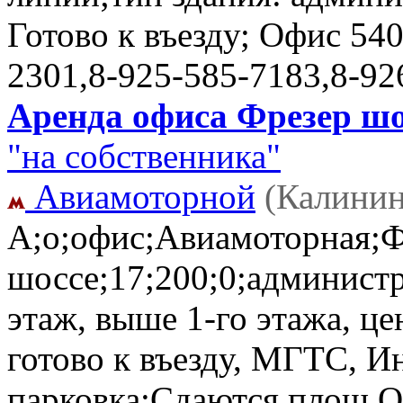
Готово к въезду; Офис
540
2301,8-925-585-7183,8-92
Аренда офиса Фрезер шос
"на собственника"
Авиамоторной
(Калинин
А;о;офис;Авиамоторная;Ф
шоссе;17;200;0;администр
этаж, выше 1-го этажа, це
готово к въезду, МГТС, И
парковка;Сдаются площ 