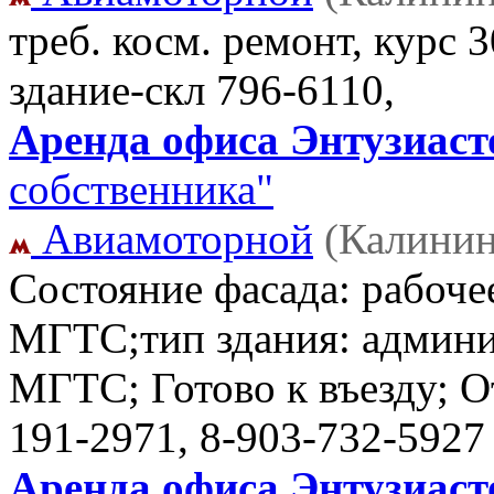
треб. косм. ремонт, курс 
здание-скл
796-6110,
Аренда офиса Энтузиасто
собственника"
Авиамоторной
(Калинин
Состояние фасада: рабоче
МГТС;тип здания: админис
МГТС; Готово к въезду; 
191-2971, 8-903-732-5927
Аренда офиса Энтузиасто