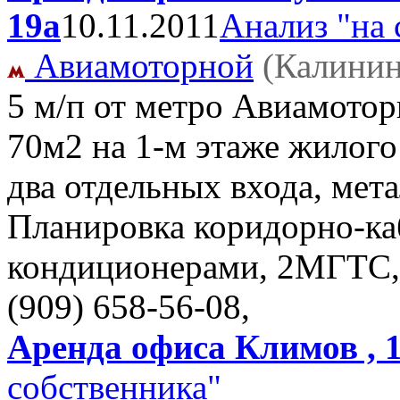
19а
10.11.2011
Анализ "на 
Авиамоторной
(Калинин
5 м/п от метро Авиамото
70м2 на 1-м этаже жилого 
два отдельных входа, мет
Планировка коридорно-каб
кондиционерами, 2МГТС,
(909) 658-56-08,
Аренда офиса Климов , 
собственника"